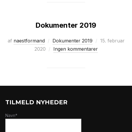
Dokumenter 2019
Udgivet
af
naestformand
Dokumenter 2019
15. februar
d.
2020
Ingen kommentarer
TILMELD NYHEDER
Navn*