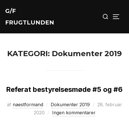
Videre
G/F
Søg
til
SLÅ 
efter:
indhold
FRUGTLUNDEN
KATEGORI:
Dokumenter 2019
Referat bestyrelsesmøde #5 og #6
Udgivet
af
naestformand
Dokumenter 2019
28. februar
d.
2020
Ingen kommentarer