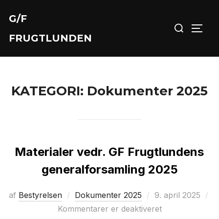
Videre
G/F
Søg
til
SLÅ 
efter:
indhold
FRUGTLUNDEN
KATEGORI:
Dokumenter 2025
Materialer vedr. GF Frugtlundens
generalforsamling 2025
Udgivet
af
Bestyrelsen
Dokumenter 2025
9. april 2025
d.
Kommentarer er deaktiveret