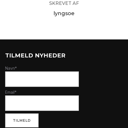
SKREVET AF
lyngsoe
TILMELD NYHEDER
Navn*
Email*