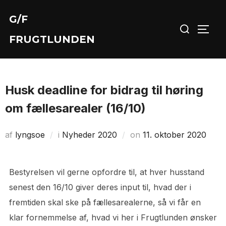
Videre
G/F
Søg
til
SLÅ 
efter:
indhold
FRUGTLUNDEN
Husk deadline for bidrag til høring
om fællesarealer (16/10)
Udgivet
af
lyngsoe
i
Nyheder 2020
on
11. oktober 2020
d.
Bestyrelsen vil gerne opfordre til, at hver husstand
senest den 16/10 giver deres input til, hvad der i
fremtiden skal ske på fællesarealerne, så vi får en
klar fornemmelse af, hvad vi her i Frugtlunden ønsker