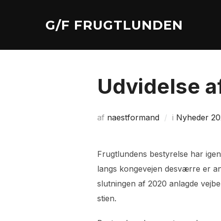
Videre
til
G/F FRUGTLUNDEN
indhold
Udvidelse af
af
naestformand
i
Nyheder 20
Frugtlundens bestyrelse har ige
langs kongevejen desværre er an
slutningen af 2020 anlagde vejbe
stien.