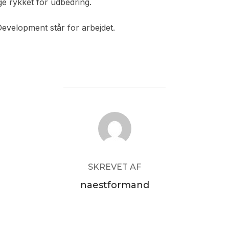
e rykket for udbedring.
Development står for arbejdet.
FORFATTER
SKREVET AF
naestformand