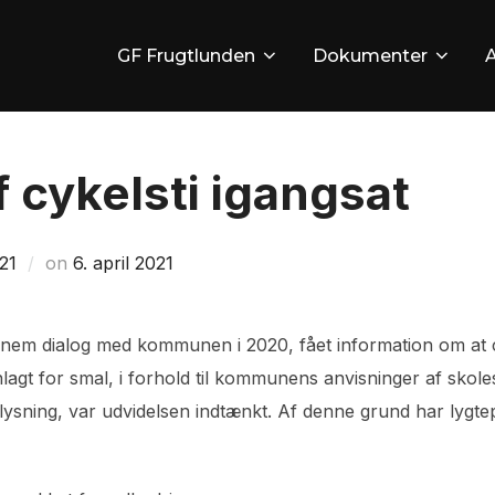
GF Frugtlunden
Dokumenter
 cykelsti igangsat
Udgivet
21
on
6. april 2021
d.
nnem dialog med kommunen i 2020, fået information om at c
lagt for smal, i forhold til kommunens anvisninger af skol
lysning, var udvidelsen indtænkt. Af denne grund har lygtep