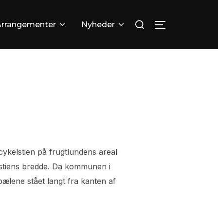
Søg
Arrangementer
Nyheder
SLÅ NAVIGA
efter:
ykelstien på frugtlundens areal
estiens bredde. Da kommunen i
ælene stået langt fra kanten af