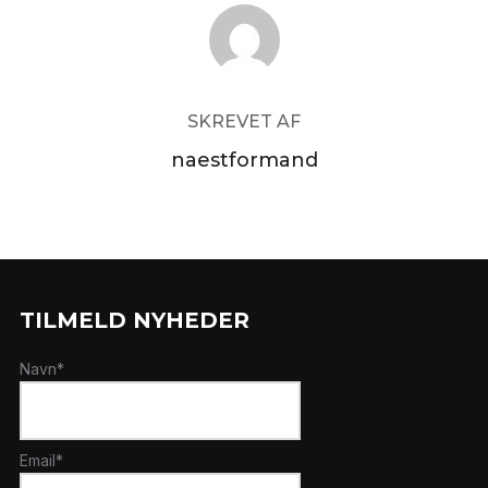
FORFATTER
SKREVET AF
naestformand
TILMELD NYHEDER
Navn*
Email*