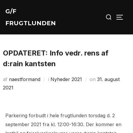
Videre
G/F
Søg
til
SLÅ 
efter:
indhold
FRUGTLUNDEN
OPDATERET: Info vedr. rens af
d:rain kantsten
Udgivet
af
naestformand
i
Nyheder 2021
on
31. august
d.
2021
Parkering forbudt i hele frugtlunden torsdag d. 2
september 2021 fra kl. 12:00-16:30. Der kommer en