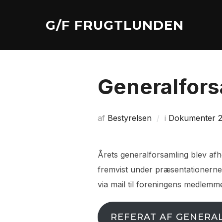
Videre
til
G/F FRUGTLUNDEN
indhold
Generalfor
af
Bestyrelsen
i
Dokumenter 
Årets generalforsamling blev afho
fremvist under præsentationerne
via mail til foreningens medlemmer
REFERAT AF GENERA