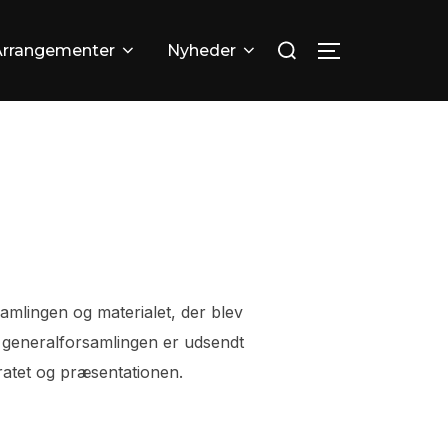
Søg
Arrangementer
Nyheder
SLÅ NAVIGA
efter:
samlingen og materialet, der blev
 generalforsamlingen er udsendt
feratet og præsentationen.