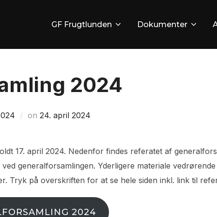
GF Frugtlunden
Dokumenter
samling 2024
Udgivet
2024
on
24. april 2024
d.
ldt 17. april 2024. Nedenfor findes referatet af generalfor
 ved generalforsamlingen. Yderligere materiale vedrørende
. Tryk på overskriften for at se hele siden inkl. link til re
LFORSAMLING 2024